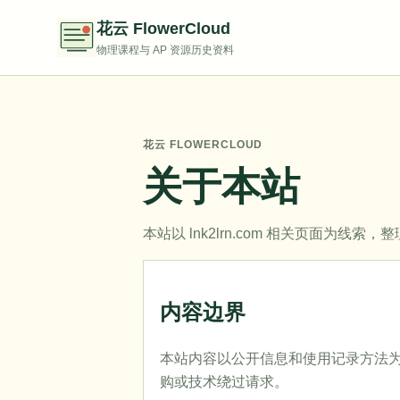
花云 FlowerCloud
物理课程与 AP 资源历史资料
花云 FLOWERCLOUD
关于本站
本站以 lnk2lrn.com 相关页面为线索，
内容边界
本站内容以公开信息和使用记录方法
购或技术绕过请求。