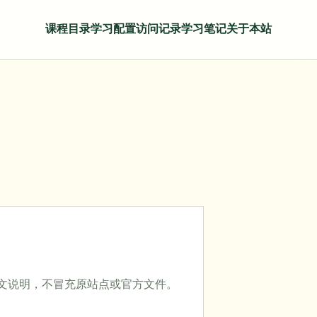
课程目录
学习配置
访问记录
学习笔记
关于本站
文说明，不冒充原站点或官方文件。